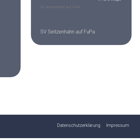
SV Seitzenhahn auf FuPa
SV Seitzenhahn auf FuPa
Datenschutzerklärung
Impressum