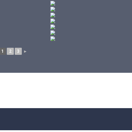
1
2
3
►