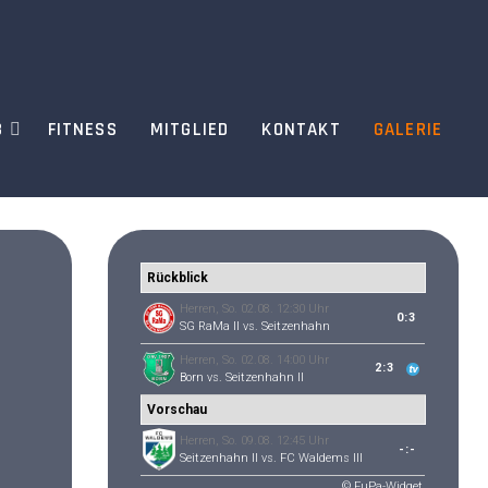
B
FITNESS
MITGLIED
KONTAKT
GALERIE
Rückblick
Herren, So. 02.08. 12:30 Uhr
0:3
SG RaMa II
vs.
Seitzenhahn
Herren, So. 02.08. 14:00 Uhr
2:3
Born
vs.
Seitzenhahn II
Vorschau
Herren, So. 09.08. 12:45 Uhr
-:-
Seitzenhahn II
vs.
FC Waldems III
© FuPa-Widget