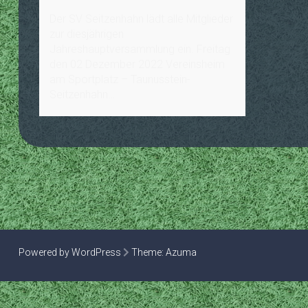
Der SV Seitzenhahn lädt alle Mitglieder
zur diesjährigen
Jahreshauptversammlung ein. Freitag
den 02 Dezember 2022 Vereinsheim
am Sportplatz – Taunusstein-
Seitzenhahn…
Powered by WordPress
Theme:
Azuma