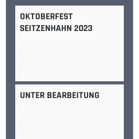
OKTOBERFEST
SEITZENHAHN 2023
Oktoberfest in Seitzenhahn – Save the Date!
Am Sonntag, den 8. Oktober 2023, lädt der
Sportverein Seitzenhahn herzlich zu seinem
jährlichen…
UNTER BEARBEITUNG
Leider mussten wir aus technischen Gründen
die Homepage komplett neu erstellen. Daher
sind aktuell noch nicht alle Endpunkte oder
Beiträge…