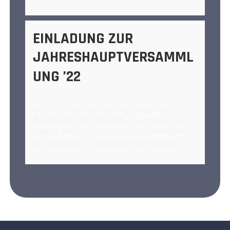
EINLADUNG ZUR
JAHRESHAUPTVERSAMML
UNG ’22
Der SV Seitzenhahn lädt alle Mitglieder zur
diesjährigen Jahreshauptversammlung ein.
Freitag den 02 Dezember 2022 Vereinsheim
am Sportplatz - Taunusstein-Seitzenhahn…